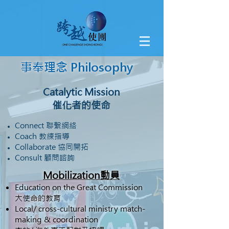
事奉理念 Philosophy
Catalytic Mission
催化者的使命
Connect 聯繫網絡
Coach 教練指導
Collaborate 協同開拓
Consult 顧問諮詢
Mobilization動員
Education on the Great Commission
大使命的教育
Local/ cross-cultural ministry match-
making & coordination