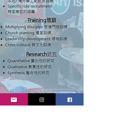
本地/ 海外事工配對及協調
Specific role recruitment
特定崗位的招募
Training培訓
Multiplying disciples 倍增門徒訓練
Church planting 植堂訓練
Leadership development 領袖訓練
Cross-cultural 跨文化訓練
Research
研究
Quantitative 量化性的研究
Qualitative 素質性的研究
Synthesis 整合性的研究
事工焦點 Focus
領袖培訓 Leadership Development
轉化教練指導
Transformational
Coaching